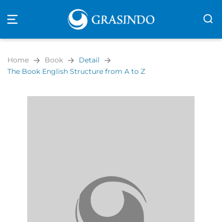
Open
navigation
Home
Book
Detail
The Book English Structure from A to Z