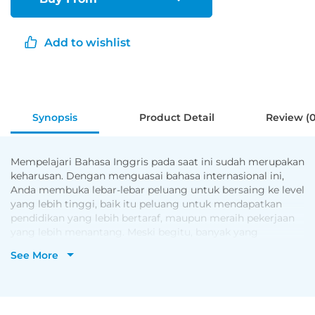
Add to wishlist
Synopsis
Product Detail
Review (0
Mempelajari Bahasa Inggris pada saat ini sudah merupakan
keharusan. Dengan menguasai bahasa internasional ini,
Anda membuka lebar-lebar peluang untuk bersaing ke level
yang lebih tinggi, baik itu peluang untuk mendapatkan
pendidikan yang lebih bertaraf, maupun meraih pekerjaan
yang lebih menantang. Meski begitu, banyak yang
menemui hambatan dalam mempelajari bahasa ini,
See More
terutama dalam menguasai struktur.
Buku ini membahas secara lengkap seluruh struktur dalam
bahasa Inggris. Bukan itu saja, buku ini juga