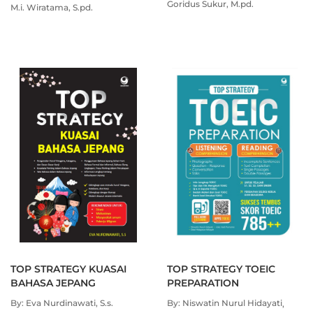
CONVERSATION
Goridus Sukur, M.pd.
M.i. Wiratama, S.pd.
TOP STRATEGY KUASAI
TOP STRATEGY TOEIC
BAHASA JEPANG
PREPARATION
By: Eva Nurdinawati, S.s.
By: Niswatin Nurul Hidayati