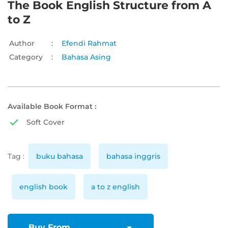
The Book English Structure from A
to Z
Author
:
Efendi Rahmat
Category
:
Bahasa Asing
Available Book Format :
Soft Cover
Tag :
buku bahasa
bahasa inggris
english book
a to z english
Buy From