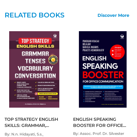
menyampaikannya dengan mudah dan bernas. Bahkan,
penjelasan di buku ini disampaikan dengan bahasa
RELATED BOOKS
Discover More
Indonesia, sehingga nyaman dimengerti. Terdapat pula
latihan-latihan (disertai kunci jawaban) untuk menguji
pemahaman Anda.
Cukup dengan 1 buku ini saja, Anda telah mempelajari
struktur kalimat, mulai dari pemilahan kelas kata,
pengenalan struktur kalimat tunggal dan majemuk,
pemahaman tenses, hingga bentuk-bentuk yang tidak
biasa dalam kalimat bahasa Inggris, yang perlu Anda
ketahui. Buku ini sangat cocok untuk menjadi teman
belajar Anda, baik yang saat ini masih duduk di bangku
sekolah, maupun para profesional.
TOP STRATEGY ENGLISH
ENGLISH SPEAKING
SKILLS: GRAMMAR,
BOOSTER FOR OFFICE
TENSES, VOCABULARY,
COMMUNICATION
By: Assoc. Prof. Dr. Silvester
By: N.n. Hidayati, S.s.