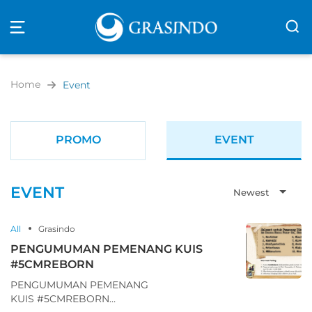
Open
navigation
Home
Event
PROMO
EVENT
EVENT
Newest
All
Grasindo
PENGUMUMAN PEMENANG KUIS
#5CMREBORN
PENGUMUMAN PEMENANG
KUIS #5CMREBORN