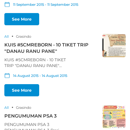
PENGUMUMAN PEMENANG
11 September 2015 - 11 September 2015
KUIS #5CMREBORN
NROBERMC5# SIUK
GNANEMEP NAMUMUGNEP
See More
NROBERMC5# SIUK
GNANEMEP NAMUMUGNEP
All
Grasindo
KUIS #5CMREBORN - 10 TIKET TRIP
"DANAU RANU PANE"
KUIS #5CMREBORN - 10 TIKET
TRIP "DANAU RANU PANE"
KUIS #5CMREBORN - 10 TIKET
14 August 2015 - 14 August 2015
TRIP "DANAU RANU PANE"
Dapatkan 10 Tiket Perjalanan
bersama Donny Dhirgantoro &
See More
Grasindo ke Danau Ranu Pane
di Kaki Gunung Semeru
Caranya: 1. Beli novel 5cm. Edisi
All
Grasindo
10 Tahun di Gramedia 2. Foto
PENGUMUMAN PSA 3
selfie dengan novel 5cm.
dengan gaya dan latar
PENGUMUMAN PSA 3
belakang sekreatif mungkin,