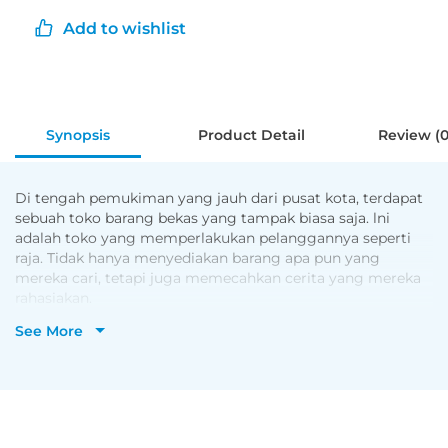
Add to wishlist
Synopsis
Product Detail
Review (0
Di tengah pemukiman yang jauh dari pusat kota, terdapat
sebuah toko barang bekas yang tampak biasa saja. lni
adalah toko yang memperlakukan pelanggannya seperti
raja. Tidak hanya menyediakan barang apa pun yang
mereka cari, tetapi juga memecahkan cerita yang mereka
rahasiakan.
Meski sudah merugi selama dua tahun sejak dibuka,
See More
nyatanya ada hal yang lebih penting daripada uang bagi
Manajer Kasasagi clan Wakil Manajer Higurashi, yang
menjalankan toko barang bekas ini. Ini ten tang
menyelesaikan cerita di balik suatu objek.
Orang-orang biasa dengan luka clan kesakitannya sendiri
berkumpul di sini di mana barang-barang yang pernah