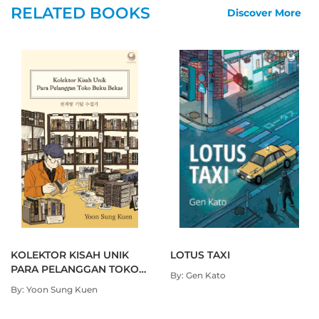
disentuh tangan orang lain diperdagangkan. Kasasagi clan
RELATED BOOKS
Discover More
Higurashi berjanji untuk menyelesaikan kekhawatiran clan
masalah pelanggan asing yang mengunjungi toko, clan ini
sebenarnya merupakan penghiburan yang hangat. Alih-alih
mengejar keuntungan langsung, kita dengan tulus
mendengarkan kepedihan orang lain, bersimpati kepada
mereka, clan mengungkapkan perhatian kita. Dengan cara
ini, toko barang bekas terlahir kembali sebagai ruang
kenyamanan clan keramahtamahan.
KOLEKTOR KISAH UNIK
LOTUS TAXI
PARA PELANGGAN TOKO
By: Gen Kato
BUKU BEKAS
By: Yoon Sung Kuen