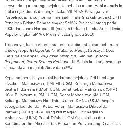
Universitas Gadjah Mada semester tujuh ini merupakan
penyandang tunarungu sejak usia sebelas tahun. Hobi menulis ia
mulai sejak duduk di bangku kelas VII MTsN Karanganyar,
Purbalingga. Ia pun pernah menjadi finalis (naskah terbaik) LKTI
Penelitian Bidang Bahasa tingkat SMA/K Provinsi Jateng pada
2009 dan Juara Harapan III (naskah terbaik) Lomba Artikel Ilmiah
Populer tingkat SMA/K Provinsi Jateng pada 2010.
Tulisannya, baik cerpen maupun puisi, dimuat dalam beberapa
antologi seperti
Hapuslah Air Matamu
,
Munajat Sesayat Doa
,
Cinta dalam Koper
,
Wujudkan Mimpimu
,
Sebuah Episode
Pengamen
,
Potret Setetes Keringat
, dll. Selain itu, karyanya juga
dimuat dalam majalah
Story
dan
Diffa
.
Kegiatan menulisnya mulai berkurang sejak aktif di Lembaga
Eksekutif Mahasiswa (LEM) FIB UGM, Keluarga Mahasiswa
Sastra Indonesia (KMSI) UGM, Surat Kabar Mahasiswa (SKM)
UGM Bulaksumur, PMII UGM, Senat Mahasiswa KM UGM,
Keluarga Mahasiswa Nahdlatul Ulama (KMNU) UGM, hingga
sebagai founder dan Ketua Forum Mahasiswa Difabel dan
Partner (FMDP) UGM yang kini menjadi Unit Kegiatan
Mahasiswa (UKM) Peduli Difabel UGM Aksesibilitas dan
Koordinator Biro Aksesibilitas Persatuan Penyandang Disabilitias