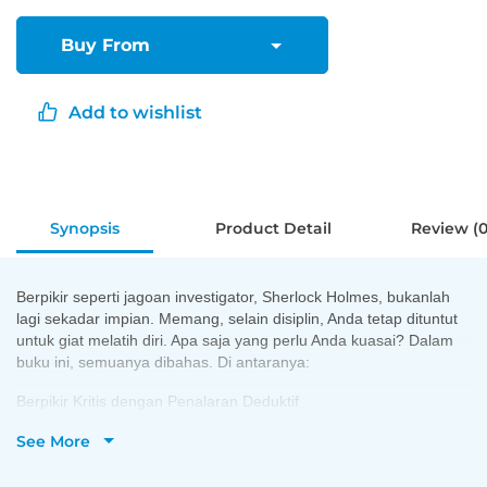
Buy From
Add to wishlist
Synopsis
Product Detail
Review (0
Berpikir seperti jagoan investigator, Sherlock Holmes, bukanlah
lagi sekadar impian. Memang, selain disiplin, Anda tetap dituntut
untuk giat melatih diri. Apa saja yang perlu Anda kuasai? Dalam
buku ini, semuanya dibahas. Di antaranya:
Berpikir Kritis dengan Penalaran Deduktif
Menggunakan Metode Ilmiah
See More
Hipotesis Logis