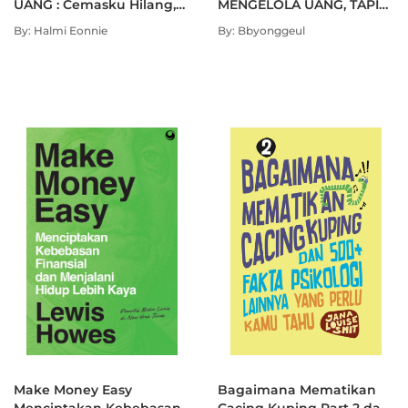
UANG : Cemasku Hilang,
MENGELOLA UANG, TAPI
Hidup Lebih Tenang
TAKUT MEMULAINYA
By: Halmi Eonnie
By: Bbyonggeul
Make Money Easy
Bagaimana Mematikan
Menciptakan Kebebasan
Cacing Kuping Part 2 dan