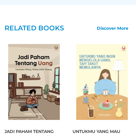
Proses Sederhana Menemukan Solusi Terbaik
Tidak Takut Bereksperimen
RELATED BOOKS
Discover More
Berburu Fakta
Teori Mengupas Bawang
Teknik Melacak
Imajinasi
Tidak Takut Bernegosiasi Demi Solusi
Fokus.
JADI PAHAM TENTANG
UNTUKMU YANG MAU