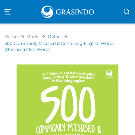
Open
navigation
Home
Book
Detail
500 Commonly Misused & Confusing English Words
(Bersama Miss Word)