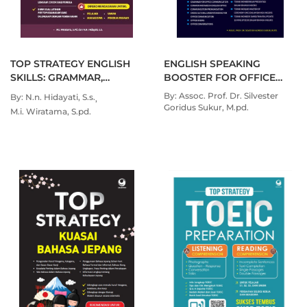
TOP STRATEGY ENGLISH
ENGLISH SPEAKING
SKILLS: GRAMMAR,
BOOSTER FOR OFFICE
TENSES, VOCABULARY,
COMMUNICATION
By: Assoc. Prof. Dr. Silvester
By: N.n. Hidayati, S.s.
CONVERSATION
Goridus Sukur, M.pd.
M.i. Wiratama, S.pd.