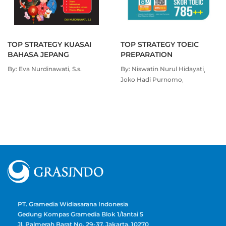
TOP STRATEGY KUASAI
TOP STRATEGY TOEIC
BAHASA JEPANG
PREPARATION
By: Eva Nurdinawati, S.s.
By: Niswatin Nurul Hidayati
Joko Hadi Purnomo
Dewi Hidayatun Nihayah
PT. Gramedia Widiasarana Indonesia
Gedung Kompas Gramedia Blok 1/lantai 5
Jl. Palmerah Barat No. 29-37, Jakarta, 10270