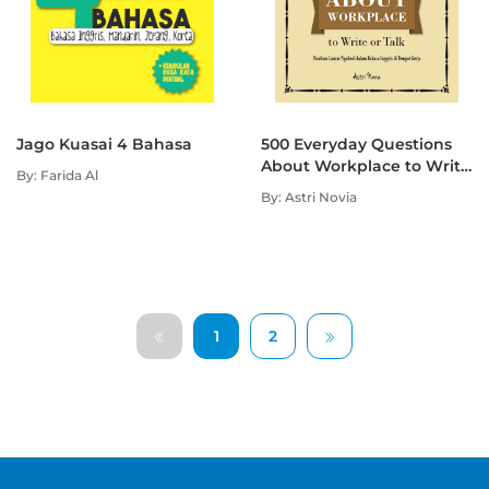
Jago Kuasai 4 Bahasa
500 Everyday Questions
About Workplace to Write
By: Farida Al
or Talk
By: Astri Novia
1
2