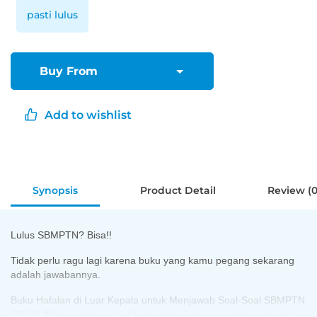
pasti lulus
Buy From
Add to wishlist
Synopsis
Product Detail
Review (0
Lulus SBMPTN? Bisa!!
Tidak perlu ragu lagi karena buku yang kamu pegang sekarang
adalah jawabannya.
Buku Hafalan di Luar Kepala untuk Menjawab Soal-Soal SBMPTN
SOSHUM merupakan ringkasan materi dan soal-soal yang up to