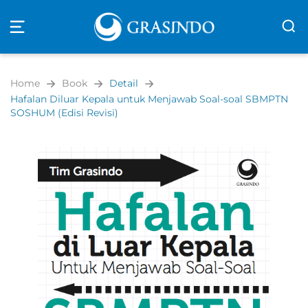
Open
navigation
Home
Book
Detail
Hafalan Diluar Kepala untuk Menjawab Soal-soal SBMPTN
SOSHUM (Edisi Revisi)