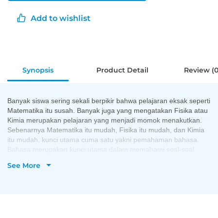
Add to wishlist
Synopsis
Product Detail
Review (0
Banyak siswa sering sekali berpikir bahwa pelajaran eksak seperti
Matematika itu susah. Banyak juga yang
mengatakan Fisika atau
Kimia merupakan pelajaran yang menjadi momok menakutkan.
Sebenarnya
Matematika itu mudah, Fisika itu mudah, dan Kimia
itu mudah, kunci utama cuma satu yakni pemahaman
bahasa.
Bahasa merupakan kunci utama dalam memahami soal-soal
ataupun materi yang disampaikan. Jadi,
kalau ada yang bilang
See More
bahwa Matematika itu sulit, itu dikarenakan mereka tidak paham
dengan bahasa yang
disampaikan. Ada beberapa tip mudah
belajar pelajaran eksak yaitu sebagai berikut.
Kuasai bahasa