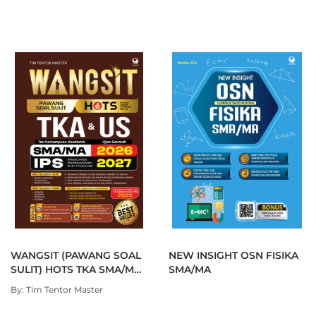
Buku
Sikat Habis Teori & Rumus MAFIKI SMA Kelas X, XI, XII
merupakan solusi bagi para siswa untuk mempermudah
dalam
mempelajari materi matematika, fisika, dan kimia. Buku ini terdiri
atas ringkasan teori, soal-soal
latihan, dan paket Ujian Nasional.
Dengan mempelajari materi dan latihan soal dalam buku ini
diharapkan siswa
tidak takut lagi menghadapi pelajaran eksak
sehingga dapat meraih prestasi puncak yang diinginkan.
WANGSIT (PAWANG SOAL
NEW INSIGHT OSN FISIKA
SULIT) HOTS TKA SMA/MA
SMA/MA
IPS 2026/2027
By: Tim Tentor Master