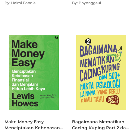
Hidup Lebih Tenang
TAKUT MEMULAINYA
By: Halmi Eonnie
By: Bbyonggeul
Make Money Easy
Bagaimana Mematikan
Menciptakan Kebebasan
Cacing Kuping Part 2 dan
Finansial dan Menjalani
500+ Fakta Psikologi