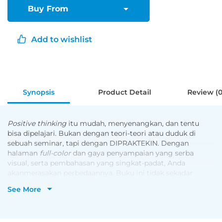
Buy From
Add to wishlist
Synopsis
Product Detail
Review (0
Positive thinking
itu mudah, menyenangkan, dan tentu
bisa dipelajari. Bukan dengan teori-teori atau duduk di
sebuah seminar, tapi dengan DIPRAKTEKIN. Dengan
halaman
full-color
dan gaya penyampaian yang serba
visual, serta pembahasan yang singkat-padat, Anda
akanmerasakan perbedaannya. Buku ini tidak sekadar
membuat informasi Anda bertambah, tapi juga akan
See More
membuat Anda tersenyum, terperangah, sekaligus
manggut-manggut.
Asyik dibaca! Sikat buku ini terutama buat Anda: pekerja