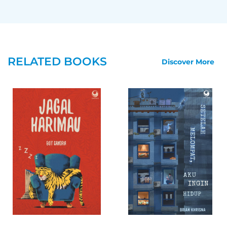
bermain musik, seperti Revo. Bukan cowok super dingin
dan tidak peka seperti Arhoz. Namun, dia terlanjur menjadi
kekasih Arhoz dan semua murid di sekolahnya tahu.
Kesempatan bersama Revo pun kandas.
Mampukah keterpaksaan berubah jadi kebiasaan dan
RELATED BOOKS
Discover More
berakhir jatuh cinta? Apakah Arhoz mencintai Fianne
sehingga memaksanya menjadi kekasih? Atau, karena ada
hal lain yang hanya Arhoz yang tahu?