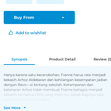
Buy From
Add to wishlist
Synopsis
Product Detail
Review (0
Hanya karena satu kecerobohan, Fianne harus rela menjadi
kekasih Arhoz Aldebaran dan kehilangan kesempatan jadian
dengan Revo---si bintang sekolah. Ketampanan dan
ketenaran Arhoz tidak membuat Fianne bahagia menjadi
kekasih san ketua OSIS yang ingin itu, sebab baginya rasa
suka tidak bisa dipaksakan.
See More
Impian Fianne adalah memiliki kekasih romantis, bisa