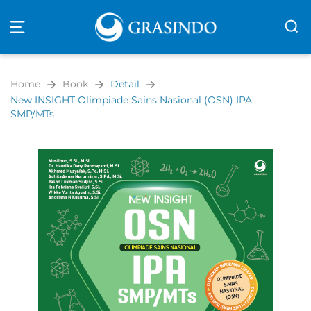
Open
navigation
Home
Book
Detail
New INSIGHT Olimpiade Sains Nasional (OSN) IPA
SMP/MTs