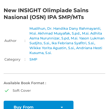
New INSIGHT Olimpiade Sains
Nasional (OSN) IPA SMP/MTs
Muslihun,
Dr. Handika Dany Rahmayanti,
M.si. Akhmad Musyafak, S.pd.,
M.si. Adhita
Asma Nurunnizar, S.pd,
M.si. Yason Lukman
Author
:
Sudjito, S.si.,
Ika Febriana Syafitri, S.si.,
Wikke Yorita Agustin, S.si.,
Andriana Hesti
Kusuma, S.si.
Category
:
SMP
Available Book Format :
Soft Cover
Buy From