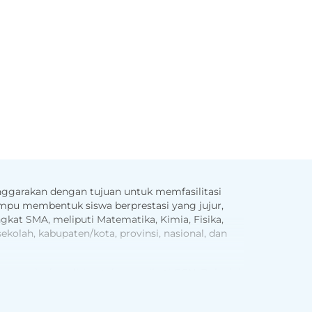
nggarakan dengan tujuan untuk memfasilitasi
mampu membentuk siswa berprestasi yang jujur,
ngkat SMA, meliputi Matematika, Kimia, Fisika,
ekolah, kabupaten/kota, provinsi, nasional, dan
 menyiapkan diri untuk mengikuti OSN. Buku ini
ngan soal pemantapan sehingga siswa memiliki
 Buku ini juga dilengkapi dengan akses gratis ke