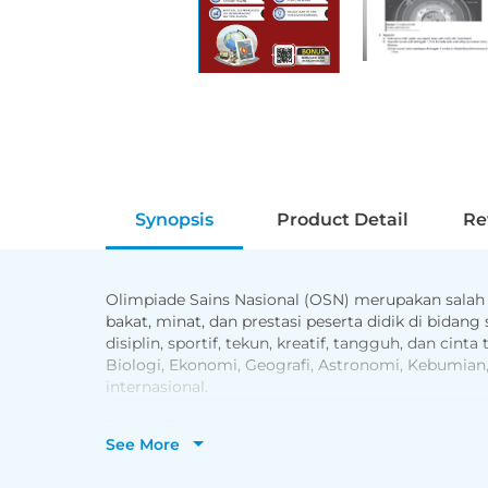
Synopsis
Product Detail
Re
Olimpiade Sains Nasional (OSN) merupakan salah 
bakat, minat, dan prestasi peserta didik di bidan
disiplin, sportif, tekun, kreatif, tangguh, dan c
Biologi, Ekonomi, Geografi, Astronomi, Kebumian, 
internasional.
Buku NEW INSIGHT Olimpiade Sains Nasional (OS
See More
terdiri dari materi OSN Geografi SMA yang dilen
referensi soal-soal yang akan diujikan. Selain itu