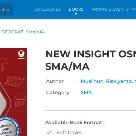
CATEGORIES
BOOKS
PROMO & EVENTS
N GEOGRAFI SMA/MA
NEW INSIGHT OS
SMA/MA
Author
:
Muslihun,
Riskiyanto, 
Category
:
SMA
Available Book Format :
Soft Cover