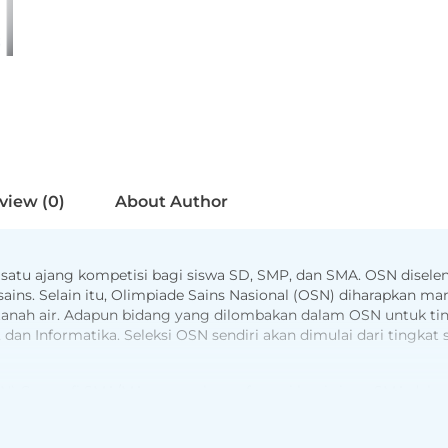
view (0)
About Author
satu ajang kompetisi bagi siswa SD, SMP, dan SMA. OSN disele
g sains. Selain itu, Olimpiade Sains Nasional (OSN) diharapkan 
inta tanah air. Adapun bidang yang dilombakan dalam OSN untuk ti
dan Informatika. Seleksi OSN sendiri akan dimulai dari tingkat s
N) Geografi SMA/MA merupakan referensi bagi siswa SMA dalam
gkapi dengan contoh soal dan pembahasan, serta dilengkapi de
, buku ini juga disusun oleh penulis yang kompeten di bidangnya.