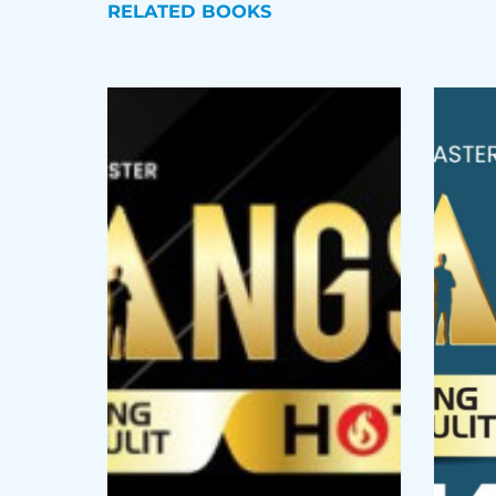
platform Leson.id di mana siswa juga dapat mengik
RELATED BOOKS
Selamat belajar dan semoga sukses!