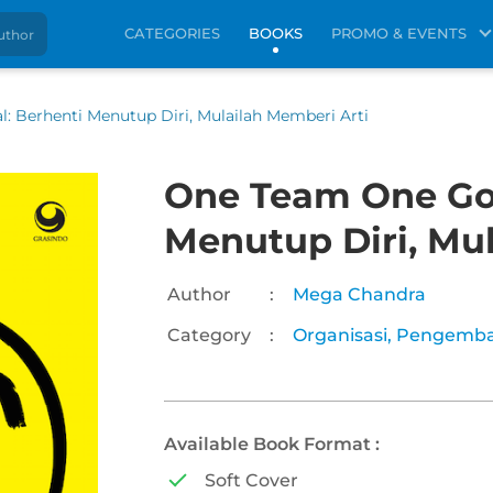
CATEGORIES
BOOKS
PROMO & EVENTS
: Berhenti Menutup Diri, Mulailah Memberi Arti
One Team One Goa
Menutup Diri, Mu
Author
:
Mega Chandra
Category
:
Organisasi
,
Pengemba
Available Book Format :
Soft Cover