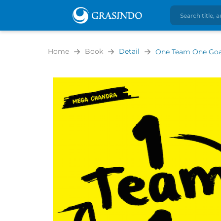
Home
Book
Detail
One Team One Goal