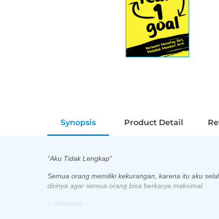
Synopsis
Product Detail
Re
“Aku Tidak Lengkap”
Semua orang memiliki kekurangan, karena itu aku sel
dirinya
agar semua orang bisa berkarya maksimal.
– Unknown –