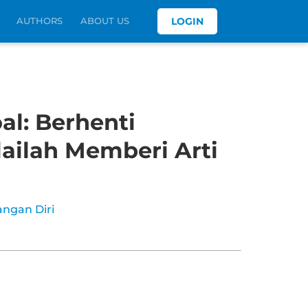
AUTHORS
ABOUT US
LOGIN
l: Berhenti
lailah Memberi Arti
ngan Diri