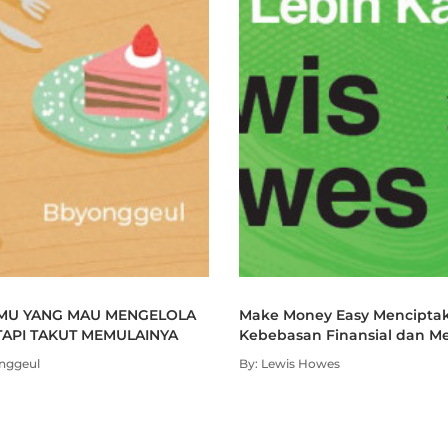
MU YANG MAU MENGELOLA
Make Money Easy Mencipta
TAPI TAKUT MEMULAINYA
Kebebasan Finansial dan Me
Hidup Lebih Kaya
nggeul
By: Lewis Howes